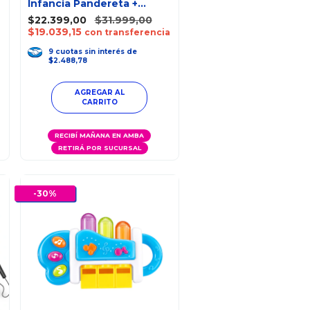
Infancia Pandereta +
Celular Ok Baby
$22.399,00
$31.999,00
$19.039,15
con transferencia
9
cuotas
sin interés
de
$2.488,78
RECIBÍ MAÑANA EN AMBA
RETIRÁ POR SUCURSAL
-
30
%