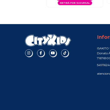
RETIRÁ POR SUCURSAL
Info
ISAKITO S
Donato Á
7167690
5491162
atencion