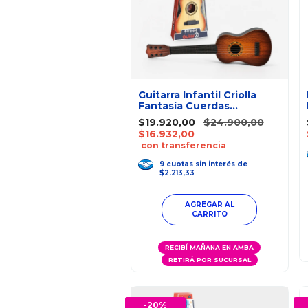
Guitarra Infantil Criolla
Fantasía Cuerdas
Metálicas 55Cm
$19.920,00
$24.900,00
$16.932,00
con transferencia
9
cuotas
sin interés
de
$2.213,33
RECIBÍ MAÑANA EN AMBA
RETIRÁ POR SUCURSAL
-
20
%