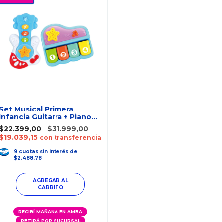
Set Musical Primera
Infancia Guitarra + Piano
Ok Baby
$22.399,00
$31.999,00
$19.039,15
con transferencia
9
cuotas
sin interés
de
$2.488,78
RECIBÍ MAÑANA EN AMBA
RETIRÁ POR SUCURSAL