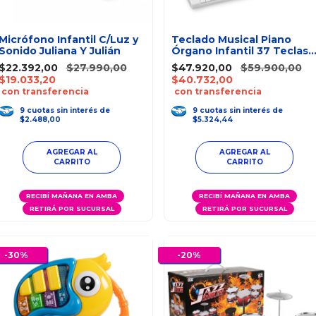
Micrófono Infantil C/Luz y
Teclado Musical Piano
Sonido Juliana Y Julián
Órgano Infantil 37 Teclas
Blanco
$22.392,00
$27.990,00
$47.920,00
$59.900,00
$19.033,20
$40.732,00
con transferencia
con transferencia
9
cuotas
sin interés
de
9
cuotas
sin interés
de
$2.488,00
$5.324,44
RECIBÍ MAÑANA EN AMBA
RECIBÍ MAÑANA EN AMBA
RETIRÁ POR SUCURSAL
RETIRÁ POR SUCURSAL
-
30
%
-
20
%