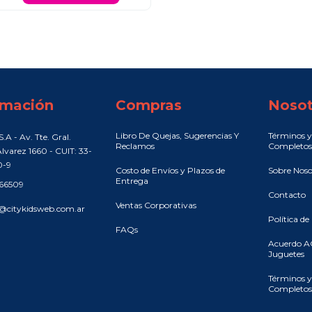
rmación
Compras
Nosot
Libro De Quejas, Sugerencias Y
Términos y
.A - Av. Tte. Gral.
Reclamos
Completos
lvarez 1660 - CUIT: 33-
0-9
Costo de Envíos y Plazos de
Sobre Noso
Entrega
466509
Contacto
Ventas Corporativas
@citykidsweb.com.ar
Política de
FAQs
Acuerdo A
Juguetes
Términos y
Completos