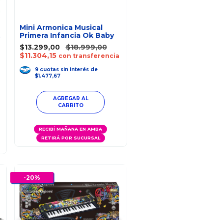
Mini Armonica Musical
Primera Infancia Ok Baby
$13.299,00
$18.999,00
$11.304,15
con transferencia
9
cuotas
sin interés
de
$1.477,67
RECIBÍ MAÑANA EN AMBA
RETIRÁ POR SUCURSAL
-
20
%