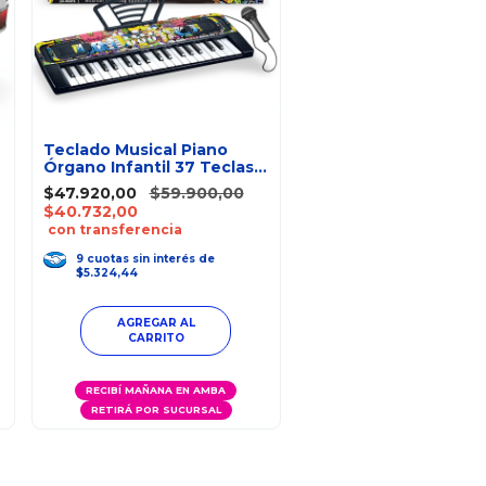
Teclado Musical Piano
Órgano Infantil 37 Teclas
Negro
$47.920,00
$59.900,00
$40.732,00
con transferencia
9
cuotas
sin interés
de
$5.324,44
RECIBÍ MAÑANA EN AMBA
RETIRÁ POR SUCURSAL