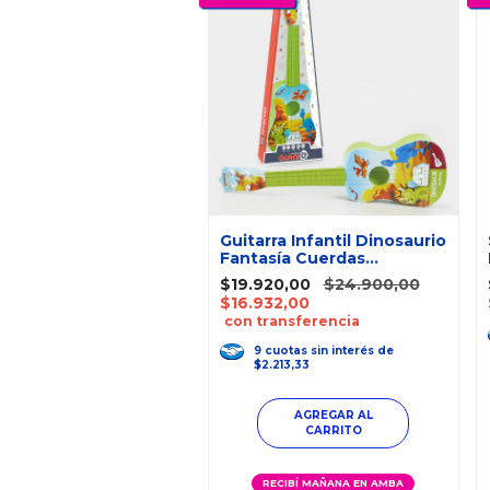
Guitarra Infantil Dinosaurio
Fantasía Cuerdas
Metálicas 55Cm
$19.920,00
$24.900,00
$16.932,00
con transferencia
9
cuotas
sin interés
de
$2.213,33
RECIBÍ MAÑANA EN AMBA