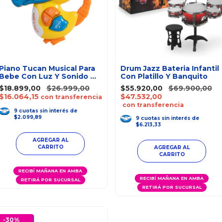
Piano Tucan Musical Para
Drum Jazz Bateria Infantil
Bebe Con Luz Y Sonido Ok
Con Platillo Y Banquito
Baby
$18.899,00
$26.999,00
$55.920,00
$69.900,00
$16.064,15
$47.532,00
con transferencia
con transferencia
9
cuotas
sin interés
de
$2.099,89
9
cuotas
sin interés
de
$6.213,33
RECIBÍ MAÑANA EN AMBA
RECIBÍ MAÑANA EN AMBA
RETIRÁ POR SUCURSAL
RETIRÁ POR SUCURSAL
-
30
%