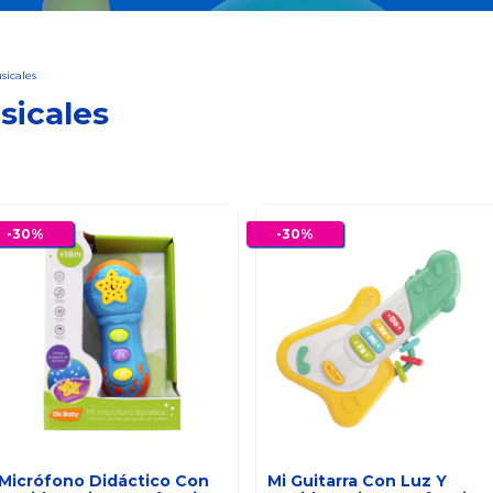
sicales
sicales
-
30
%
-
30
%
Micrófono Didáctico Con
Mi Guitarra Con Luz Y