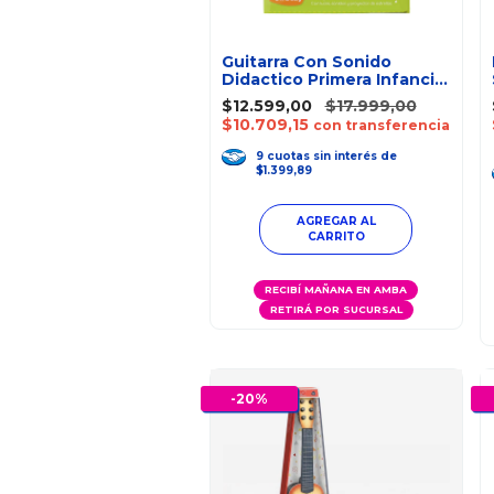
Guitarra Con Sonido
Didactico Primera Infancia
Ok Baby
$12.599,00
$17.999,00
$10.709,15
con transferencia
9
cuotas
sin interés
de
$1.399,89
RECIBÍ MAÑANA EN AMBA
RETIRÁ POR SUCURSAL
-
20
%