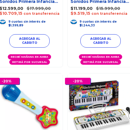
Sonidos Primera Infancia
Sonidos Primera Infancia
Ok Baby
Ok Baby
$12.599,00
$17.999,00
$11.199,00
$15.999,00
$10.709,15
$9.519,15
con transferencia
con transferencia
9
cuotas
sin interés
de
9
cuotas
sin interés
de
$1.399,89
$1.244,33
RECIBÍ MAÑANA EN AMBA
RECIBÍ MAÑANA EN AMBA
RETIRÁ POR SUCURSAL
RETIRÁ POR SUCURSAL
-
20
%
-
20
%