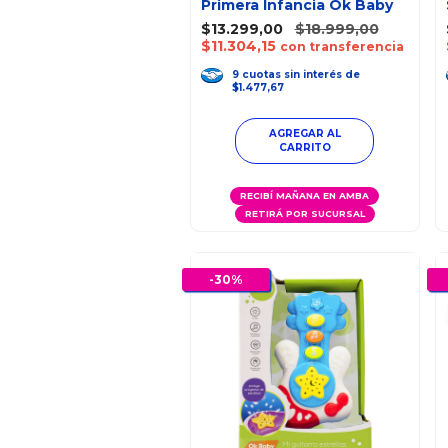
Primera Infancia Ok Baby
$13.299,00
$18.999,00
$11.304,15
con transferencia
9
cuotas
sin interés
de
$1.477,67
RECIBÍ MAÑANA EN AMBA
RETIRÁ POR SUCURSAL
-
30
%