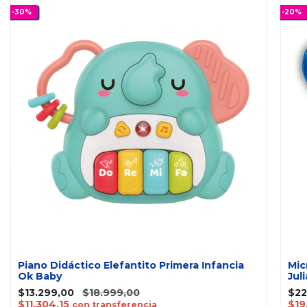
-
30
%
-
20
%
Piano Didáctico Elefantito Primera Infancia
Mic
Ok Baby
Jul
$13.299,00
$18.999,00
$22
$11.304,15
$19
con transferencia