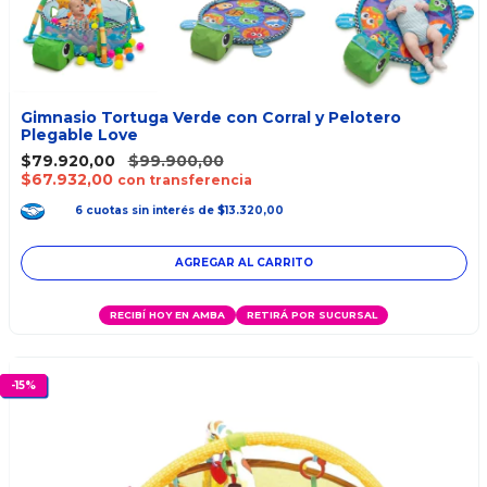
Gimnasio Tortuga Verde con Corral y Pelotero
Plegable Love
$79.920,00
$99.900,00
$67.932,00
con transferencia
6
cuotas
sin interés
de
$13.320,00
RECIBÍ HOY EN AMBA
RETIRÁ POR SUCURSAL
-
15
%