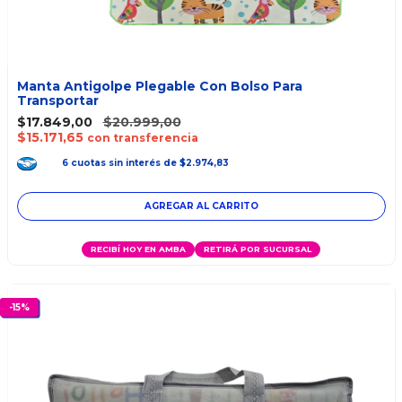
Manta Antigolpe Plegable Con Bolso Para
Transportar
$17.849,00
$20.999,00
$15.171,65
con transferencia
6
cuotas
sin interés
de
$2.974,83
RECIBÍ HOY EN AMBA
RETIRÁ POR SUCURSAL
-
15
%