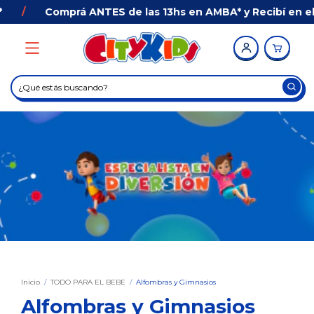
Comprá ANTES de las 13hs en AMBA* y Recibí en el día con
Inicio
/
TODO PARA EL BEBE
/
Alfombras y Gimnasios
Alfombras y Gimnasios