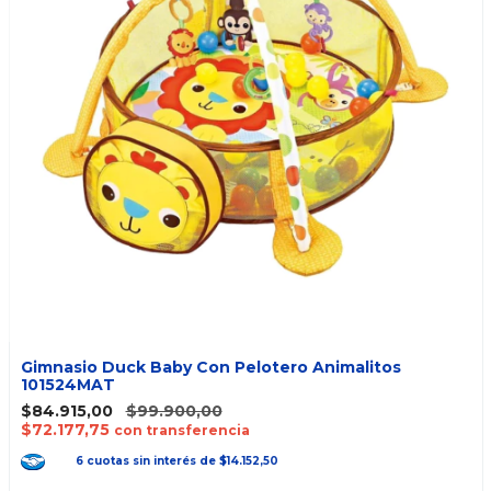
Gimnasio Duck Baby Con Pelotero Animalitos
101524MAT
$84.915,00
$99.900,00
$72.177,75
con transferencia
6
cuotas
sin interés
de
$14.152,50