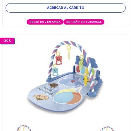
RECIBÍ HOY EN AMBA
RETIRÁ POR SUCURSAL
-
20
%