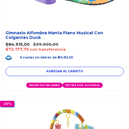
Gimnasio Alfombra Manta Piano Musical Con
Colgantes Duck
$84.915,00
$99.900,00
$72.177,75
con transferencia
6
cuotas
sin interés
de
$14.152,50
AGREGAR AL CARRITO
RECIBÍ HOY EN AMBA
RETIRÁ POR SUCURSAL
-
20
%