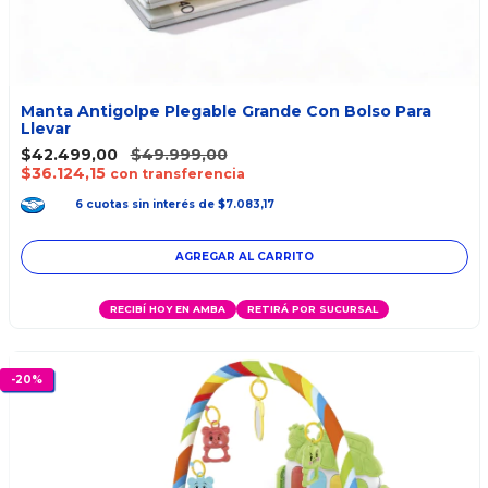
Manta Antigolpe Plegable Grande Con Bolso Para
Llevar
$42.499,00
$49.999,00
$36.124,15
con transferencia
6
cuotas
sin interés
de
$7.083,17
RECIBÍ HOY EN AMBA
RETIRÁ POR SUCURSAL
-
20
%