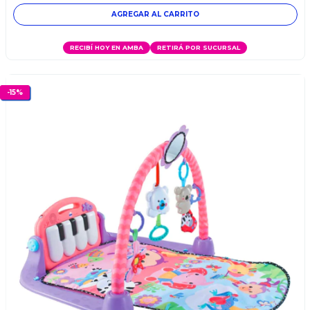
AGREGAR AL CARRITO
RECIBÍ HOY EN AMBA
RETIRÁ POR SUCURSAL
-
15
%