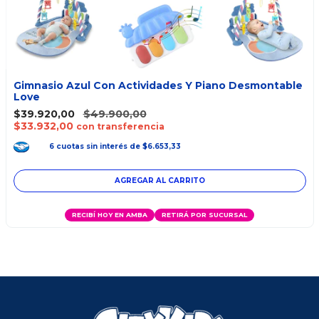
Gimnasio Azul Con Actividades Y Piano Desmontable
Love
$39.920,00
$49.900,00
$33.932,00
con transferencia
6
cuotas
sin interés
de
$6.653,33
RECIBÍ HOY EN AMBA
RETIRÁ POR SUCURSAL