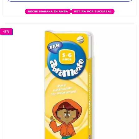
RECIBÍ MAÑANA EN AMBA
RETIRÁ POR SUCURSAL
-
5
%