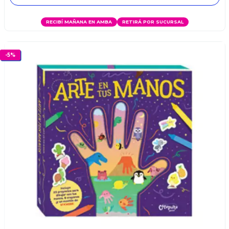
RECIBÍ MAÑANA EN AMBA
RETIRÁ POR SUCURSAL
-
5
%