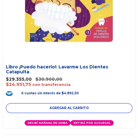
Libro ¡Puedo hacerlo!: Lavarme Los Dientes
Catapulta
$29.355,00
$30.900,00
$24.951,75
con transferencia
6
cuotas
sin interés
de
$4.892,50
RECIBÍ MAÑANA EN AMBA
RETIRÁ POR SUCURSAL