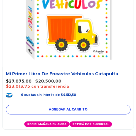
Mi Primer Libro De Encastre Vehiculos Catapulta
$27.075,00
$28.500,00
$23.013,75
con transferencia
6
cuotas
sin interés
de
$4.512,50
RECIBÍ MAÑANA EN AMBA
RETIRÁ POR SUCURSAL