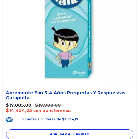
Abremente Fan 3-4 Años Preguntas Y Respuestas
Catapulta
$17.005,00
$17.900,00
$14.454,25
con transferencia
6
cuotas
sin interés
de
$2.834,17