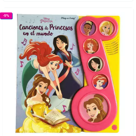
-
5
%