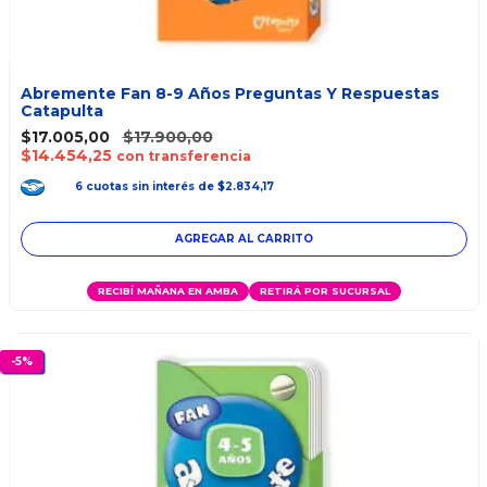
Abremente Fan 8-9 Años Preguntas Y Respuestas
Catapulta
$17.005,00
$17.900,00
$14.454,25
con transferencia
6
cuotas
sin interés
de
$2.834,17
RECIBÍ MAÑANA EN AMBA
RETIRÁ POR SUCURSAL
-
5
%