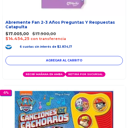
Abremente Fan 2-3 Años Preguntas Y Respuestas
Catapulta
$17.005,00
$17.900,00
$14.454,25
con transferencia
6
cuotas
sin interés
de
$2.834,17
RECIBÍ MAÑANA EN AMBA
RETIRÁ POR SUCURSAL
-
5
%