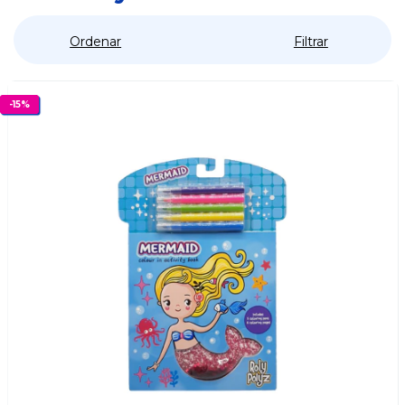
Ordenar
Filtrar
-
15
%