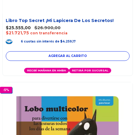
Libro Top Secret ¡Mi Lapicera De Los Secretos!
$25.555,00
$26.900,00
$21.721,75
con transferencia
6
cuotas
sin interés
de
$4.259,17
RECIBÍ MAÑANA EN AMBA
RETIRÁ POR SUCURSAL
-
5
%