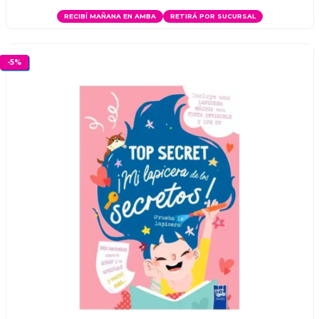
RECIBÍ MAÑANA EN AMBA
RETIRÁ POR SUCURSAL
-
5
%