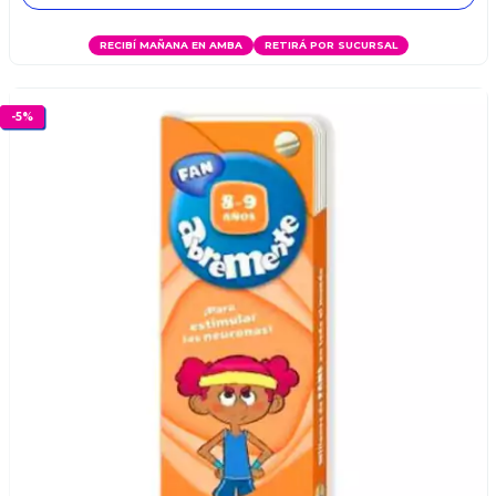
RECIBÍ MAÑANA EN AMBA
RETIRÁ POR SUCURSAL
-
5
%