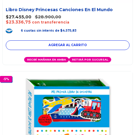
Libro Disney Princesas Canciones En El Mundo
$27.455,00
$28.900,00
$23.336,75
con transferencia
6
cuotas
sin interés
de
$4.575,83
RECIBÍ MAÑANA EN AMBA
RETIRÁ POR SUCURSAL
-
5
%