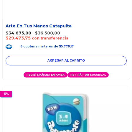
Arte En Tus Manos Catapulta
$34.675,00
$36.500,00
$29.473,75
con transferencia
6
cuotas
sin interés
de
$5.779,17
RECIBÍ MAÑANA EN AMBA
RETIRÁ POR SUCURSAL
-
5
%