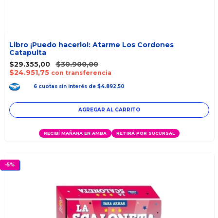
Libro ¡Puedo hacerlo!: Atarme Los Cordones
Catapulta
$29.355,00
$30.900,00
$24.951,75
con transferencia
6
cuotas
sin interés
de
$4.892,50
RECIBÍ MAÑANA EN AMBA
RETIRÁ POR SUCURSAL
-
5
%