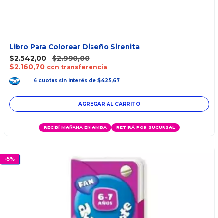
Libro Para Colorear Diseño Sirenita
$2.542,00
$2.990,00
$2.160,70
con transferencia
6
cuotas
sin interés
de
$423,67
RECIBÍ MAÑANA EN AMBA
RETIRÁ POR SUCURSAL
-
5
%