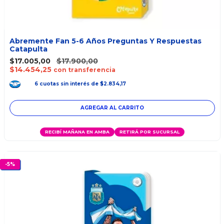
Abremente Fan 5-6 Años Preguntas Y Respuestas
Catapulta
$17.005,00
$17.900,00
$14.454,25
con transferencia
6
cuotas
sin interés
de
$2.834,17
RECIBÍ MAÑANA EN AMBA
RETIRÁ POR SUCURSAL
-
5
%