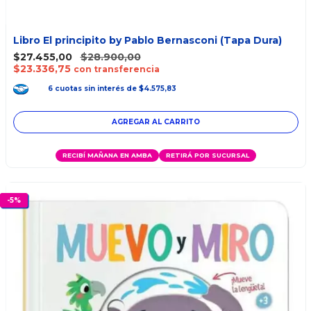
Libro El principito by Pablo Bernasconi (Tapa Dura)
$27.455,00
$28.900,00
$23.336,75
con transferencia
6
cuotas
sin interés
de
$4.575,83
RECIBÍ MAÑANA EN AMBA
RETIRÁ POR SUCURSAL
-
5
%