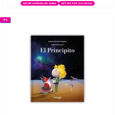
RECIBÍ MAÑANA EN AMBA
RETIRÁ POR SUCURSAL
-
5
%