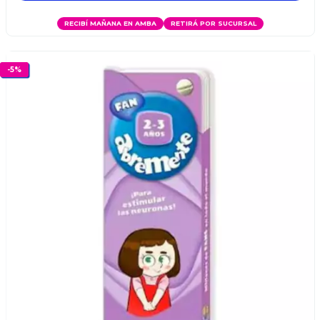
RECIBÍ MAÑANA EN AMBA
RETIRÁ POR SUCURSAL
-
5
%