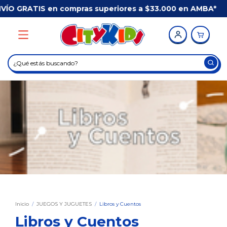
ras superiores a $33.000 en AMBA*
/
Comprá ANTES d
Inicio
/
JUEGOS Y JUGUETES
/
Libros y Cuentos
Libros y Cuentos