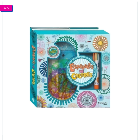
-
5
%