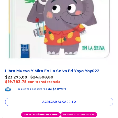
Libro Muevo Y Miro En La Selva Ed Yoyo Yoy022
$23.275,00
$24.500,00
$19.783,75
con transferencia
6
cuotas
sin interés
de
$3.879,17
RECIBÍ MAÑANA EN AMBA
RETIRÁ POR SUCURSAL