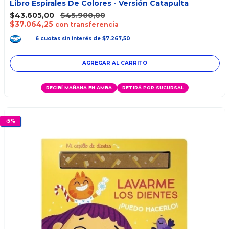
Libro Espirales De Colores - Versión Catapulta
$43.605,00
$45.900,00
$37.064,25
con transferencia
6
cuotas
sin interés
de
$7.267,50
RECIBÍ MAÑANA EN AMBA
RETIRÁ POR SUCURSAL
-
5
%