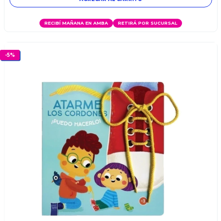
RECIBÍ MAÑANA EN AMBA
RETIRÁ POR SUCURSAL
-
5
%