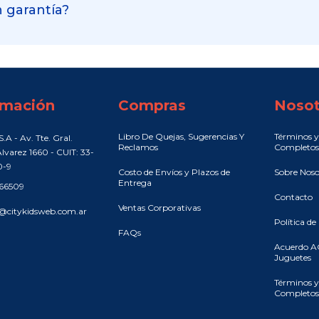
 garantía?
rmación
Compras
Nosot
Libro De Quejas, Sugerencias Y
Términos y
.A - Av. Tte. Gral.
Reclamos
Completos
lvarez 1660 - CUIT: 33-
0-9
Costo de Envíos y Plazos de
Sobre Noso
Entrega
466509
Contacto
Ventas Corporativas
@citykidsweb.com.ar
Política de
FAQs
Acuerdo A
Juguetes
Términos y
Completos