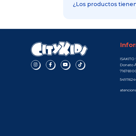
¿Los productos tienen
Info
ISAKITO S
Donato Á
7167690
5491162
atencion