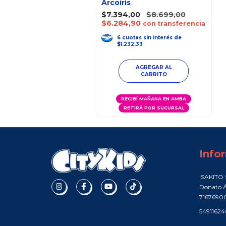
Arcoíris
$7.394,00
$8.699,00
$6.284,90
con transferencia
6
cuotas
sin interés
de
$1.232,33
RECIBÍ MAÑANA EN AMBA
RETIRÁ POR SUCURSAL
Info
ISAKITO S
Donato Á
7167690
5491162