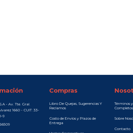
rmación
Compras
Nosot
Libro De Quejas, Sugerencias Y
Términos y
.A - Av. Tte. Gral.
Reclamos
Completos
lvarez 1660 - CUIT: 33-
0-9
Costo de Envíos y Plazos de
Sobre Noso
Entrega
466509
Contacto