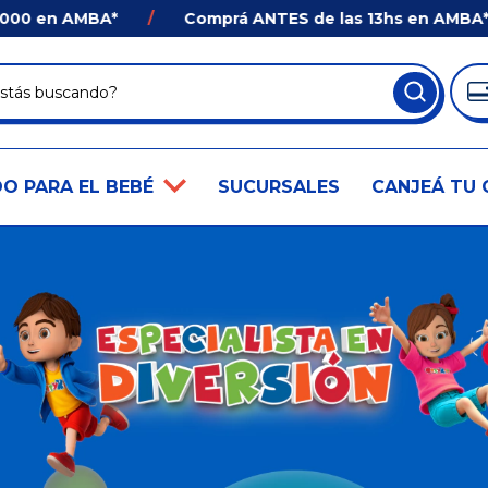
0 en AMBA*
/
Comprá ANTES de las 13hs en AMBA* y R
O PARA EL BEBÉ
SUCURSALES
CANJEÁ TU 