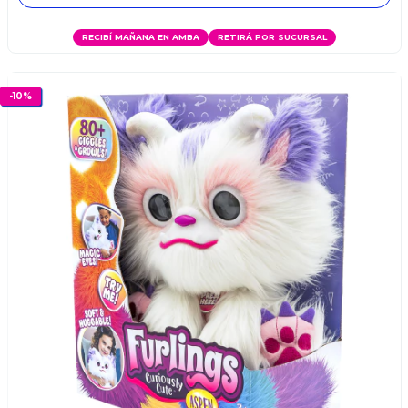
RECIBÍ MAÑANA EN AMBA
RETIRÁ POR SUCURSAL
-
10
%