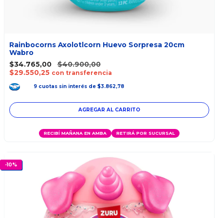
Rainbocorns Axolotlcorn Huevo Sorpresa 20cm
Wabro
$34.765,00
$40.900,00
$29.550,25
con transferencia
9
cuotas
sin interés
de
$3.862,78
RECIBÍ MAÑANA EN AMBA
RETIRÁ POR SUCURSAL
-
10
%