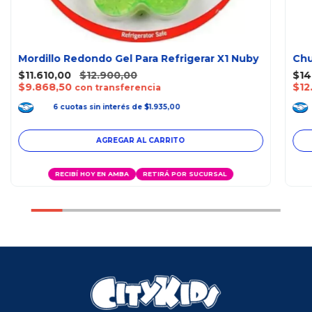
Mordillo Redondo Gel Para Refrigerar X1 Nuby
Chu
$11.610,00
$12.900,00
$14
$9.868,50
$12
con transferencia
6
cuotas
sin interés
de
$1.935,00
RECIBÍ HOY EN AMBA
RETIRÁ POR SUCURSAL