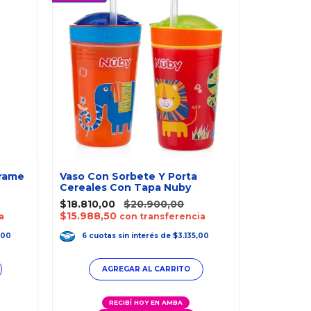
-
10
%
rrame
Vaso Con Sorbete Y Porta
Cereales Con Tapa Nuby
Mordillo
$18.810,00
$20.900,00
Refrigera
$15.988,50
a
con transferencia
$11.610,0
$9.868,5
,00
6
cuotas
sin interés
de
$3.135,00
6
cuot
RECIBÍ HOY EN AMBA