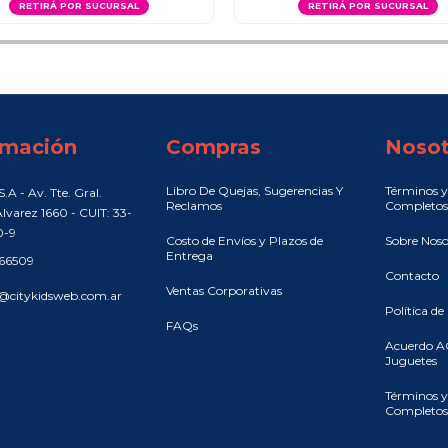
RETIRÁ POR SUCURSAL
RETIRÁ POR SUCURSAL
rmación
Compras
Nosot
Libro De Quejas, Sugerencias Y
Términos y
.A - Av. Tte. Gral.
Reclamos
Completos
lvarez 1660 - CUIT: 33-
0-9
Costo de Envíos y Plazos de
Sobre Noso
Entrega
466509
Contacto
Ventas Corporativas
@citykidsweb.com.ar
Política de
FAQs
Acuerdo A
Juguetes
Términos y
Completos