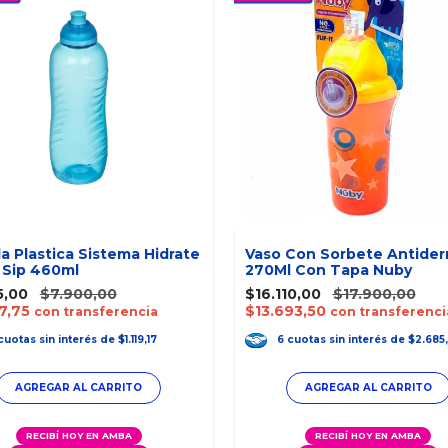
la Plastica Sistema Hidrate
Vaso Con Sorbete Antide
 Sip 460ml
270Ml Con Tapa Nuby
5,00
$7.900,00
$16.110,00
$17.900,00
7,75
$13.693,50
con transferencia
con transferenci
cuotas
sin interés
de
$1.119,17
6
cuotas
sin interés
de
$2.685
RECIBÍ HOY EN AMBA
RECIBÍ HOY EN AMBA