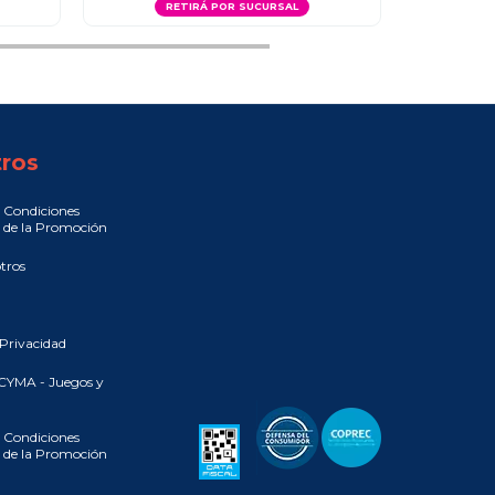
RETIRÁ POR SUCURSAL
R
ros
 Condiciones
 de la Promoción
tros
 Privacidad
CYMA - Juegos y
 Condiciones
 de la Promoción