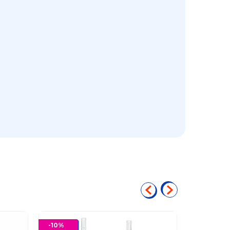
-
10
%