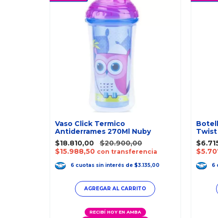
te 330ml
Vaso Click Termico
Botel
Antiderrames 270Ml Nuby
Twist
$18.810,00
$20.900,00
$6.71
$15.988,50
$5.70
ncia
con transferencia
90,33
6
cuotas
sin interés
de
$3.135,00
6
A
RECIBÍ HOY EN AMBA