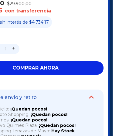
00
$29.900,00
5
con transferencia
sin interés
de
$4.734,17
 envío y retiro
cilo:
¡Quedan pocos!
voto Shopping:
¡Quedan pocos!
lmes:
¡Quedan pocos!
vo Quilmes Plaza:
¡Quedan pocos!
pping Terrazas de Mayo:
Hay Stock