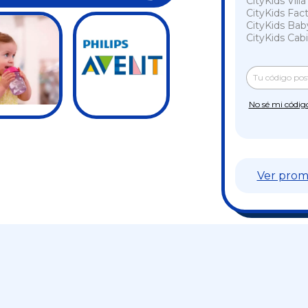
CityKids Vill
CityKids Fac
CityKids Bab
CityKids Cabi
Entregas para e
No sé mi códig
Ver prom