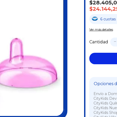
$28.405,
$24.144,2
6
cuotas
Ver más detalles
Cantidad
Opciones de
Envío a Domi
CityKids De
CityKids Qui
CityKids Nue
CityKids Sho