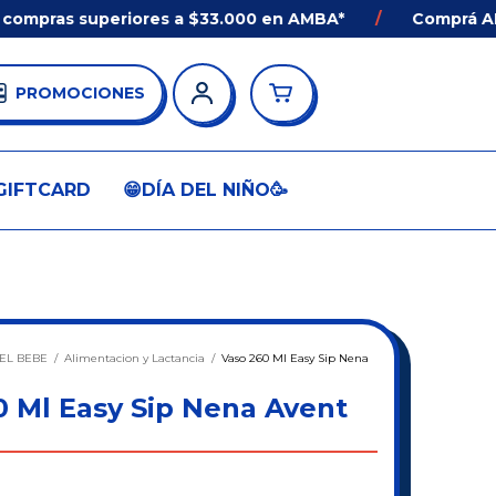
ras superiores a $33.000 en AMBA*
/
Comprá ANTES d
PROMOCIONES
GIFTCARD
😁DÍA DEL NIÑO🥳
EL BEBE
/
Alimentacion y Lactancia
/
Vaso 260 Ml Easy Sip Nena
0 Ml Easy Sip Nena Avent