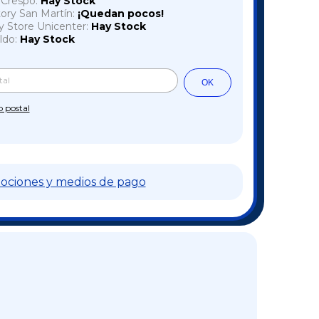
a Crespo:
Hay Stock
tory San Martín:
¡Quedan pocos!
y Store Unicenter:
Hay Stock
ldo:
Hay Stock
Cambiar CP
l CP:
OK
o postal
ociones y medios de pago