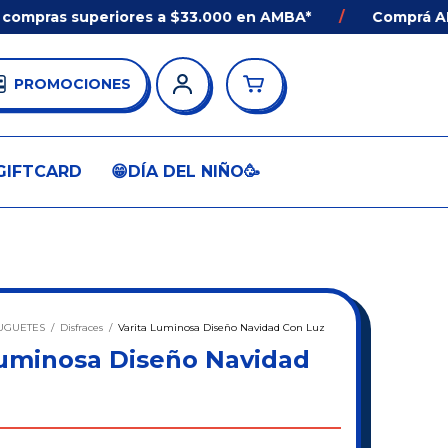
ras superiores a $33.000 en AMBA*
/
Comprá ANTES 
PROMOCIONES
GIFTCARD
😁DÍA DEL NIÑO🥳
UGUETES
/
Disfraces
/
Varita Luminosa Diseño Navidad Con Luz
Luminosa Diseño Navidad