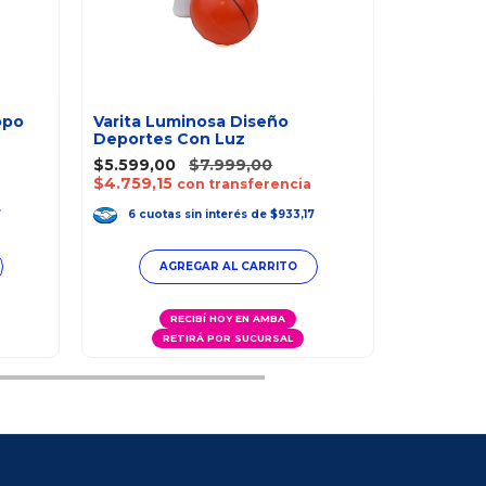
opo
Varita Luminosa Diseño
Deportes Con Luz
Mascara 
$5.599,00
$7.999,00
Avengers
$4.759,15
con transferencia
$18.715,
$15.907,
7
6
cuotas
sin interés
de
$933,17
6
cuot
RECIBÍ HOY EN AMBA
RETIRÁ POR SUCURSAL
R