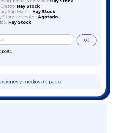
pping Terrazas de Mayo:
Hay Stock
a Crespo:
Hay Stock
tory San Martín:
Hay Stock
y Store Unicenter:
Agotado
ldo:
Hay Stock
Cambiar CP
l CP:
OK
o postal
ociones y medios de pago