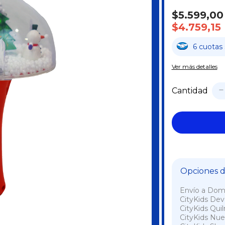
$5.599,00
$4.759,15
6
cuotas
Ver más detalles
Cantidad
Opciones de
Envío a Domi
CityKids De
CityKids Qui
CityKids Nue