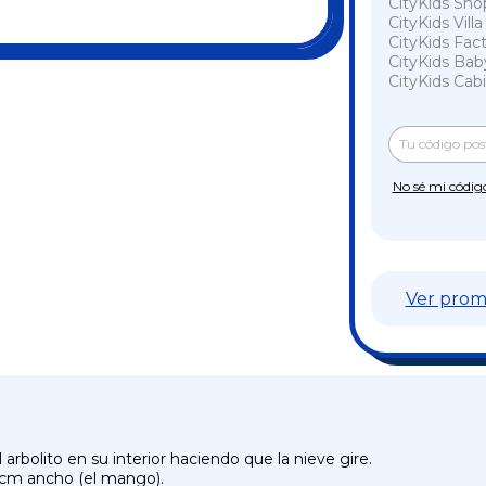
CityKids Sho
CityKids Vill
CityKids Fac
CityKids Bab
CityKids Cabi
Entregas para e
No sé mi códig
Ver prom
 arbolito en su interior haciendo que la nieve gire.
5 cm ancho (el mango).