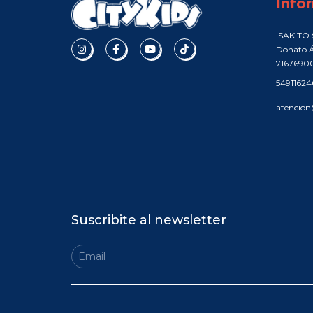
Info
ISAKITO S
Donato Á
7167690
5491162
atencion
Suscribite al newsletter