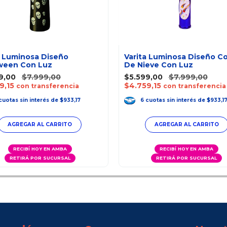
a Luminosa Diseño
Varita Luminosa Diseño C
ween Con Luz
De Nieve Con Luz
9,00
$7.999,00
$5.599,00
$7.999,00
9,15
$4.759,15
con transferencia
con transferencia
cuotas
sin interés
de
$933,17
6
cuotas
sin interés
de
$933,1
RECIBÍ HOY EN AMBA
RECIBÍ HOY EN AMBA
RETIRÁ POR SUCURSAL
RETIRÁ POR SUCURSAL