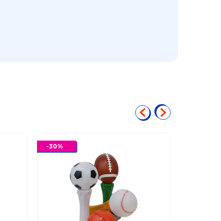
-
30
%
-
5
%