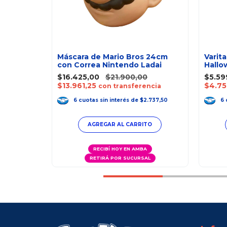
o
Máscara de Mario Bros 24cm
Varit
con Correa Nintendo Ladai
Hallo
$16.425,00
$21.900,00
$5.59
$13.961,25
$4.75
ncia
con transferencia
33,17
6
cuotas
sin interés
de
$2.737,50
6
A
RECIBÍ HOY EN AMBA
AL
RETIRÁ POR SUCURSAL