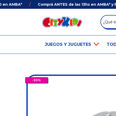
n AMBA*
/
Comprá ANTES de las 13hs en AMBA* y Recib
JUEGOS Y JUGUETES
TOD
-
30
%