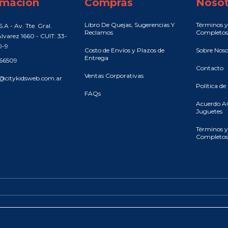
rmación
Compras
Nosot
Libro De Quejas, Sugerencias Y
Términos y
.A - Av. Tte. Gral.
Reclamos
Completos
lvarez 1660 - CUIT: 33-
0-9
Costo de Envíos y Plazos de
Sobre Noso
Entrega
466509
Contacto
Ventas Corporativas
@citykidsweb.com.ar
Política de
FAQs
Acuerdo A
Juguetes
Términos y
Completos