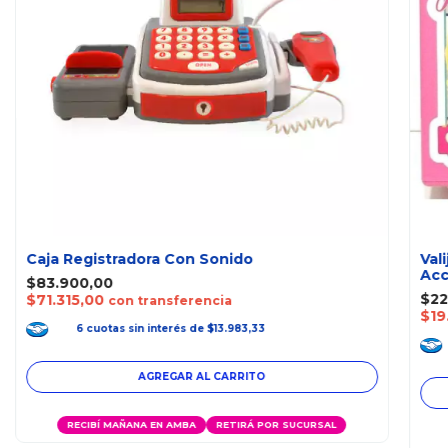
Caja Registradora Con Sonido
Val
Acc
$83.900,00
$22
$71.315,00
con transferencia
$19
6
cuotas
sin interés
de
$13.983,33
RECIBÍ MAÑANA EN AMBA
RETIRÁ POR SUCURSAL