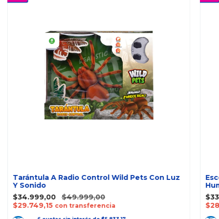
Tarántula A Radio Control Wild Pets Con Luz
Esc
Y Sonido
Hum
$34.999,00
$49.999,00
$33
$29.749,15
$28
con transferencia