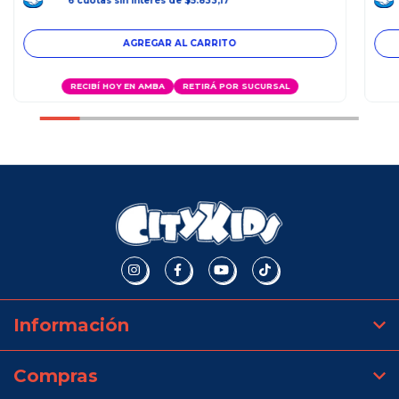
6
cuotas
sin interés
de
$5.833,17
RECIBÍ HOY EN AMBA
RETIRÁ POR SUCURSAL
Información
Compras