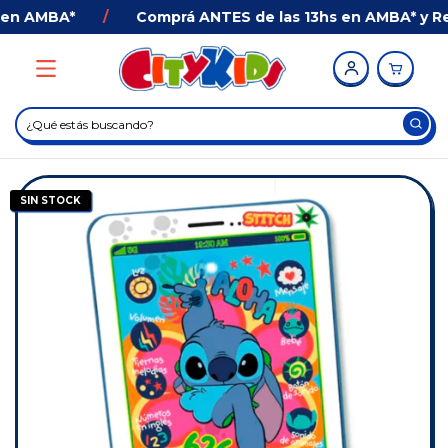
en AMBA*
/
Comprá ANTES de las 13hs en AMBA* y Reci
SIN STOCK