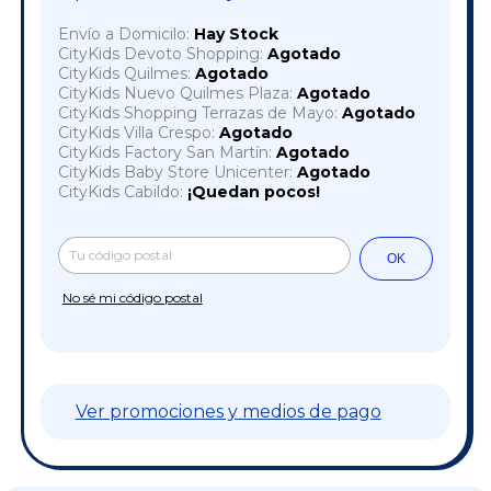
Envío a Domicilo:
Hay Stock
CityKids Devoto Shopping:
Agotado
CityKids Quilmes:
Agotado
CityKids Nuevo Quilmes Plaza:
Agotado
CityKids Shopping Terrazas de Mayo:
Agotado
CityKids Villa Crespo:
Agotado
CityKids Factory San Martín:
Agotado
CityKids Baby Store Unicenter:
Agotado
CityKids Cabildo:
¡Quedan pocos!
Cambiar CP
Entregas para el CP:
OK
No sé mi código postal
Ver promociones y medios de pago