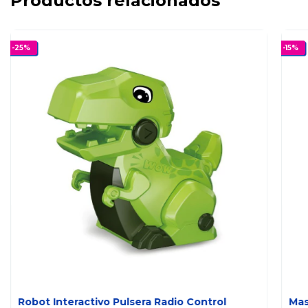
Productos relacionados
-
25
%
-
15
%
Robot Interactivo Pulsera Radio Control
Mas