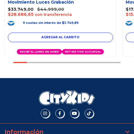
Movimiento Luces Grabación
Mov
$33.749,00
$44.999,00
$17
$28.686,65
$15
con transferencia
9
cuotas
sin interés
de
$3.749,89
RECIBÍ EL LUNES EN AMBA
RETIRÁ POR SUCURSAL
Información