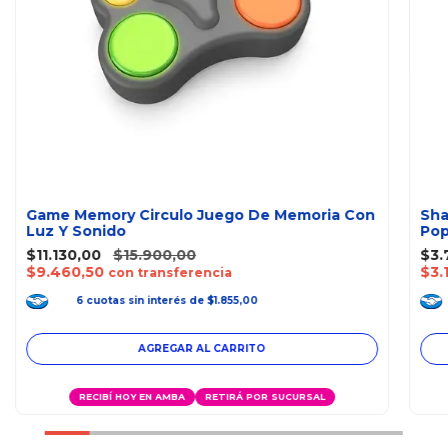
Game Memory Circulo Juego De Memoria Con
Sha
Luz Y Sonido
Pop
$11.130,00
$15.900,00
$3.
$9.460,50
$3.
con transferencia
6
cuotas
sin interés
de
$1.855,00
RECIBÍ HOY EN AMBA
RETIRÁ POR SUCURSAL