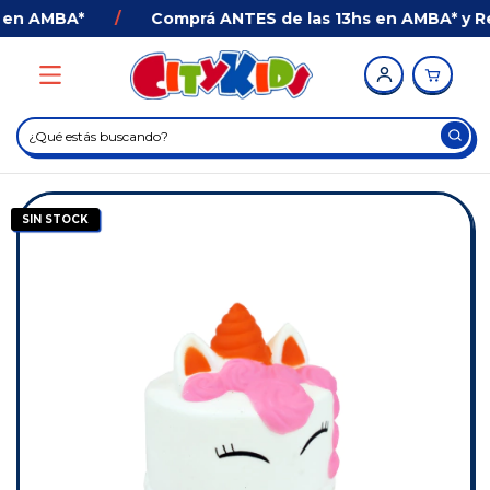
en AMBA*
/
Comprá ANTES de las 13hs en AMBA* y Reci
SIN STOCK