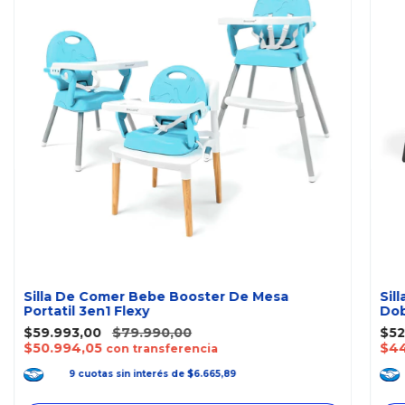
Silla De Comer Bebe Booster De Mesa
Sil
Portatil 3en1 Flexy
Dob
$59.993,00
$79.990,00
$52
$50.994,05
$44
con transferencia
9
cuotas
sin interés
de
$6.665,89