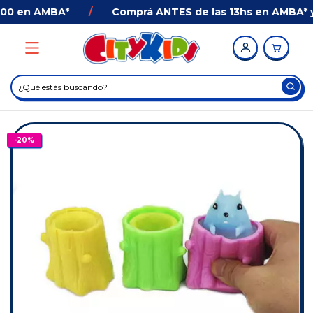
0 en AMBA*
/
Comprá ANTES de las 13hs en AMBA* y Re
-
20
%