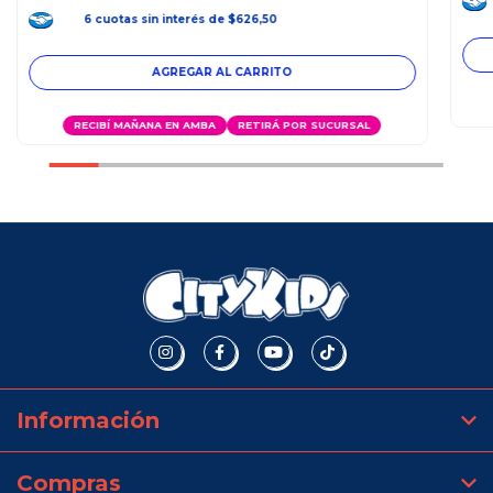
6
cuotas
sin interés
de
$626,50
RECIBÍ MAÑANA EN AMBA
RETIRÁ POR SUCURSAL
Información
Compras