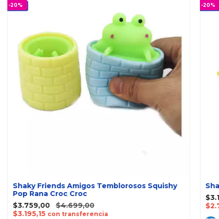
-
20
%
-
20
%
Shaky Friends Amigos Temblorosos Squishy
Sha
Pop Rana Croc Croc
$3.
$3.759,00
$4.699,00
$2.
$3.195,15
con transferencia