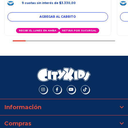
9
cuotas
sin interés
de
$3.330,00
RECIBÍ EL LUNES EN AMBA
RETIRÁ POR SUCURSAL
Información
Compras