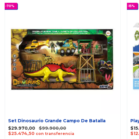
-
70
%
-
15
%
Set Dinosaurio Grande Campo De Batalla
Pla
$29.970,00
$99.900,00
$15
$25.474,50
$12
con transferencia