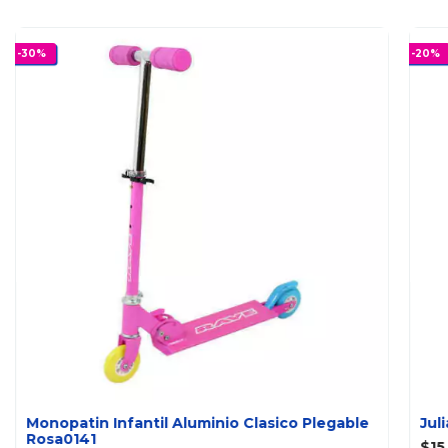
-
30
%
-
20
%
Monopatin Infantil Aluminio Clasico Plegable
Jul
Rosa0141
$15