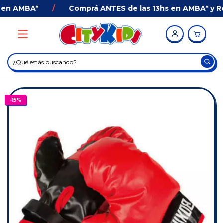
en AMBA*
/
Comprá ANTES de las 13hs en AMBA* y Reci
-
15
%