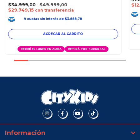
$34.999,00
$49.999,00
$12
$29.749,15
con transferencia
9
cuotas
sin interés
de
$3.888,78
RECIBÍ EL LUNES EN AMBA
RETIRÁ POR SUCURSAL
Información