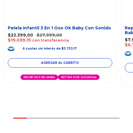
Pelela Infantil 3 En 1 Oso Ok Baby Con Sonido
Rep
Ba
$22.399,00
$27.999,00
$7.
$19.039,15
con transferencia
$6.
6
cuotas
sin interés
de
$3.733,17
AGREGAR AL CARRITO
RECIBÍ HOY EN AMBA
RETIRÁ POR SUCURSAL