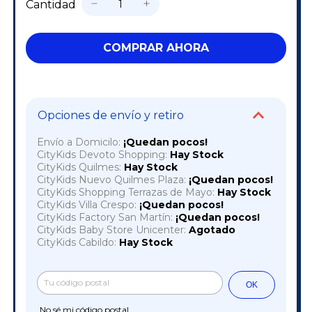
Cantidad
Opciones de envío y retiro
Envío a Domicilo:
¡Quedan pocos!
CityKids Devoto Shopping:
Hay Stock
CityKids Quilmes:
Hay Stock
CityKids Nuevo Quilmes Plaza:
¡Quedan pocos!
CityKids Shopping Terrazas de Mayo:
Hay Stock
CityKids Villa Crespo:
¡Quedan pocos!
CityKids Factory San Martín:
¡Quedan pocos!
CityKids Baby Store Unicenter:
Agotado
CityKids Cabildo:
Hay Stock
Cambiar CP
Entregas para el CP:
OK
No sé mi código postal