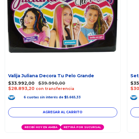
Valija Juliana Decora Tu Pelo Grande
Set
$33.992,00
$39.990,00
$35
$28.893,20
$30
con transferencia
6
cuotas
sin interés
de
$5.665,33
RECIBÍ HOY EN AMBA
RETIRÁ POR SUCURSAL