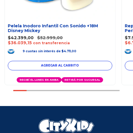
Pelela Inodoro Infantil Con Sonido +18M
Rep
Disney Mickey
Per
$42.399,00
$52.999,00
$7.
$36.039,15
$6.
con transferencia
9
cuotas
sin interés
de
$4.711,00
RECIBÍ EL LUNES EN AMBA
RETIRÁ POR SUCURSAL