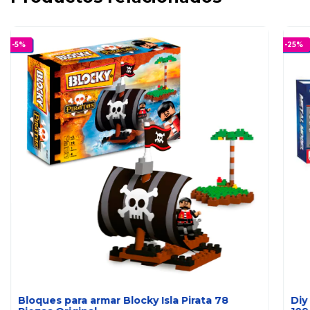
-
5
%
-
25
%
Bloques para armar Blocky Isla Pirata 78
Diy