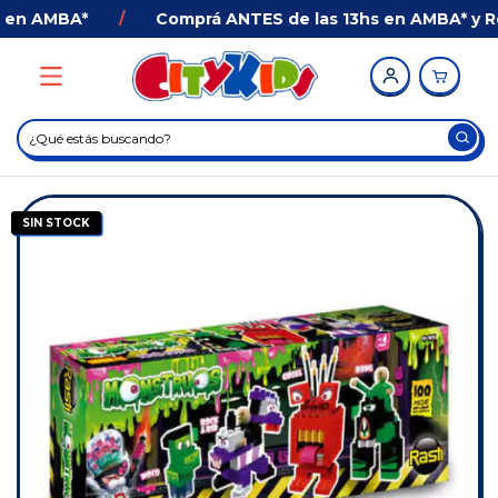
en AMBA*
/
Comprá ANTES de las 13hs en AMBA* y Reci
SIN STOCK