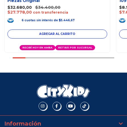
Piezas Original
109
$32.680,00
$34.400,00
$8.
$27.778,00
$7.
con transferencia
6
cuotas
sin interés
de
$5.446,67
RECIBÍ HOY EN AMBA
RETIRÁ POR SUCURSAL
Información