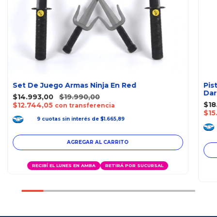
Set De Juego Armas Ninja En Red
Pis
Dar
$14.993,00
$19.990,00
$18
$12.744,05
con transferencia
$15
9
cuotas
sin interés
de
$1.665,89
RECIBÍ EL LUNES EN AMBA
RETIRÁ POR SUCURSAL