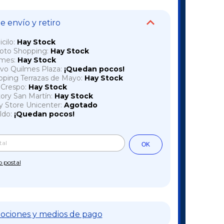
 envío y retiro
cilo:
Hay Stock
voto Shopping:
Hay Stock
lmes:
Hay Stock
vo Quilmes Plaza:
¡Quedan pocos!
pping Terrazas de Mayo:
Hay Stock
a Crespo:
Hay Stock
tory San Martín:
Hay Stock
y Store Unicenter:
Agotado
ldo:
¡Quedan pocos!
Cambiar CP
l CP:
OK
o postal
ociones y medios de pago