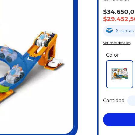
SKU:
CKSUR0960
$34.650,0
$29.452,5
6
cuotas
Ver más detalles
Color
Cantidad