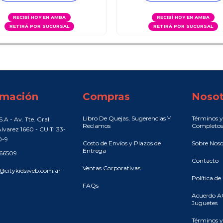
RECIBÍ HOY EN AMBA
RECIBÍ HOY EN AMBA
RETIRÁ POR SUCURSAL
RETIRÁ POR SUCURSAL
rmación
Compras
Nosot
Libro De Quejas, Sugerencias Y
Términos y
.A - Av. Tte. Gral.
Reclamos
Completos
lvarez 1660 - CUIT: 33-
0-9
Costo de Envíos y Plazos de
Sobre Noso
Entrega
466509
Contacto
Ventas Corporativas
@citykidsweb.com.ar
Política de
FAQs
Acuerdo A
Juguetes
Términos y