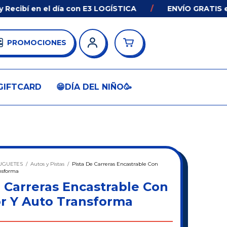
bí en el día con E3 LOGÍSTICA
/
ENVÍO GRATIS en com
PROMOCIONES
GIFTCARD
😁DÍA DEL NIÑO🥳
UGUETES
/
Autos y Pistas
/
Pista De Carreras Encastrable Con
nsforma
 Carreras Encastrable Con
r Y Auto Transforma