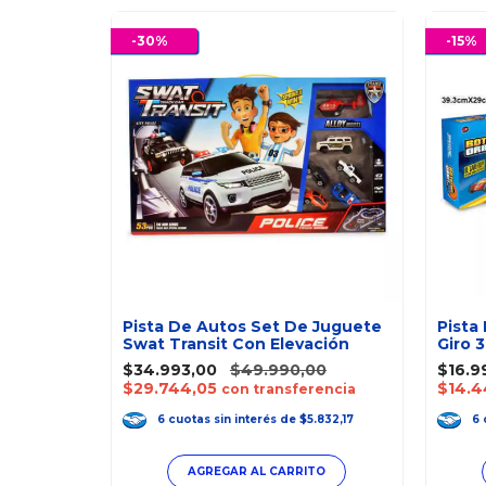
-
30
%
-
15
%
 Fricción
Pista De Autos Set De Juguete
Pista
Swat Transit Con Elevación
Giro 
$34.993,00
$49.990,00
$16.9
$29.744,05
$14.4
encia
con transferencia
.333,33
6
cuotas
sin interés
de
$5.832,17
6