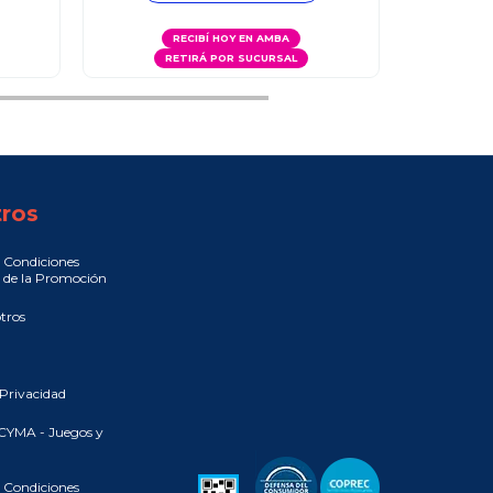
RECIBÍ HOY EN AMBA
RETIRÁ POR SUCURSAL
R
ros
 Condiciones
 de la Promoción
tros
 Privacidad
CYMA - Juegos y
 Condiciones