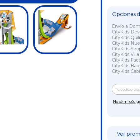
Opciones de
Envío a Domi
CityKids De
CityKids Qui
CityKids Nue
CityKids Sho
CityKids Vill
CityKids Fac
CityKids Bab
CityKids Cabi
Entregas para e
No sé mi códig
Ver prom