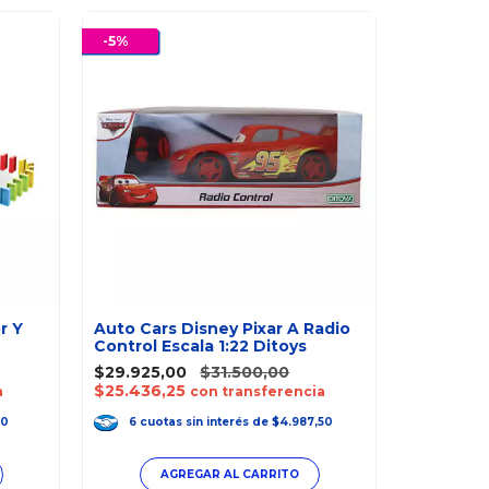
-
5
%
-
10
%
r Y
Auto Cars Disney Pixar A Radio
Control Escala 1:22 Ditoys
City Trac
$29.925,00
$31.500,00
Mini Exc
$25.436,25
a
con transferencia
$34.199,
$29.069,
00
6
cuotas
sin interés
de
$4.987,50
6
cuot