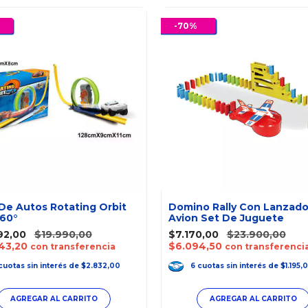
-
70
%
 De Autos Rotating Orbit
Domino Rally Con Lanzado
360°
Avion Set De Juguete
92,00
$19.990,00
$7.170,00
$23.900,00
43,20
$6.094,50
con transferencia
con transferenci
cuotas
sin interés
de
$2.832,00
6
cuotas
sin interés
de
$1.195,