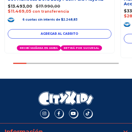
Acc
$13.493,00
$17.990,00
$33
$11.469,05
con transferencia
$28
6
cuotas
sin interés
de
$2.248,83
RECIBÍ MAÑANA EN AMBA
RETIRÁ POR SUCURSAL
Información