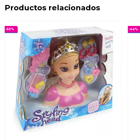
Productos relacionados
-
50
%
-
44
%