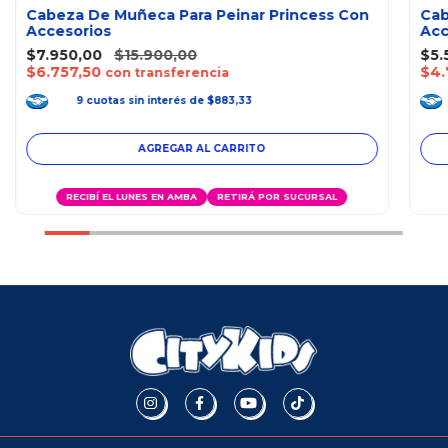
Cabeza De Muñeca Para Peinar Princess Con
Cab
Accesorios
Acc
$7.950,00
$15.900,00
$5.
$6.757,50
$4.
con transferencia
9
cuotas
sin interés
de
$883,33
RECIBÍ EL LUNES EN AMBA
RETIRÁ POR SUCURSAL