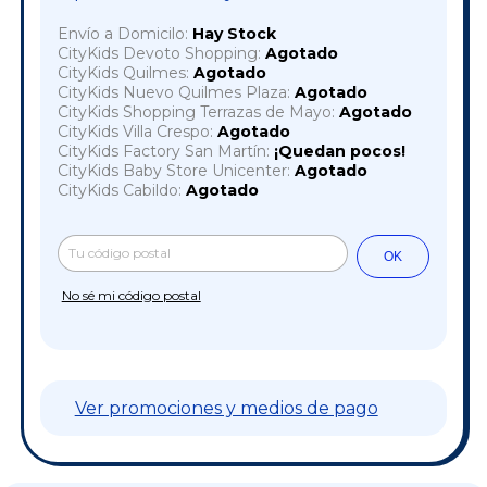
Envío a Domicilo:
Hay Stock
CityKids Devoto Shopping:
Agotado
CityKids Quilmes:
Agotado
CityKids Nuevo Quilmes Plaza:
Agotado
CityKids Shopping Terrazas de Mayo:
Agotado
CityKids Villa Crespo:
Agotado
CityKids Factory San Martín:
¡Quedan pocos!
CityKids Baby Store Unicenter:
Agotado
CityKids Cabildo:
Agotado
Cambiar CP
Entregas para el CP:
OK
No sé mi código postal
Ver promociones y medios de pago