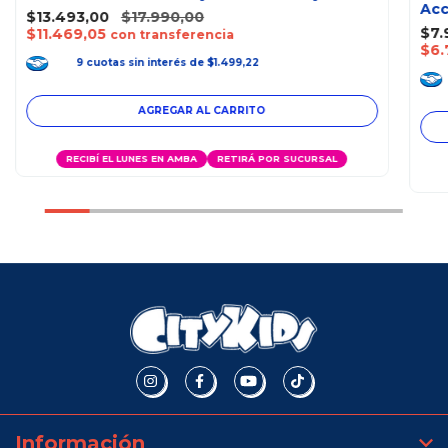
Acc
$13.493,00
$17.990,00
$7.
$11.469,05
con transferencia
$6.
9
cuotas
sin interés
de
$1.499,22
RECIBÍ EL LUNES EN AMBA
RETIRÁ POR SUCURSAL
Información