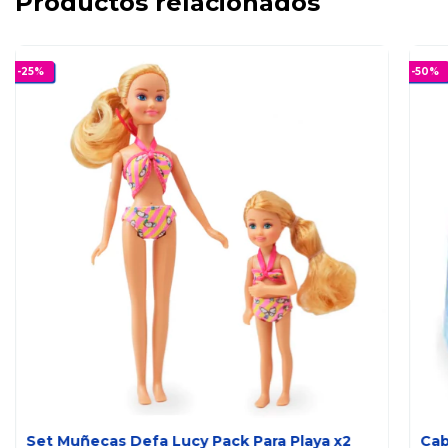
Productos relacionados
-
25
%
-
50
%
Set Muñecas Defa Lucy Pack Para Playa x2
Cab