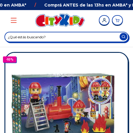
 en AMBA*
/
Comprá ANTES de las 13hs en AMBA* y Rec
-
10
%