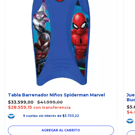
Tabla Barrenador Niños Spiderman Marvel
Jue
Buc
$33.599,00
$41.999,00
$5.
$28.559,15
con transferencia
$4.
9
cuotas
sin interés
de
$3.733,22
AGREGAR AL CARRITO