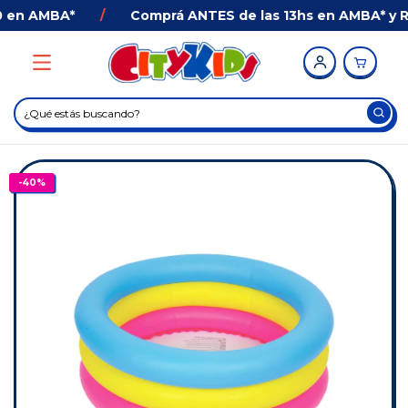
 en AMBA*
/
Comprá ANTES de las 13hs en AMBA* y Rec
-
40
%