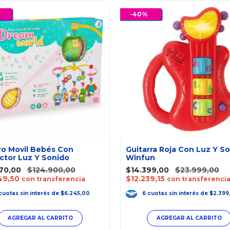
-
40
%
o Movil Bebés Con
Guitarra Roja Con Luz Y S
ctor Luz Y Sonido
Winfun
70,00
$124.900,00
$14.399,00
$23.999,00
49,50
$12.239,15
con transferencia
con transferenci
cuotas
sin interés
de
$6.245,00
6
cuotas
sin interés
de
$2.399