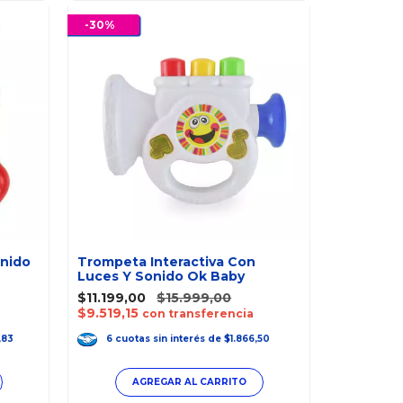
-
30
%
-
30
%
onido
Trompeta Interactiva Con
Luces Y Sonido Ok Baby
Guitarra 
$11.199,00
$15.999,00
Sonido O
$9.519,15
a
con transferencia
$11.199,0
$9.519,15
,83
6
cuotas
sin interés
de
$1.866,50
6
cuot