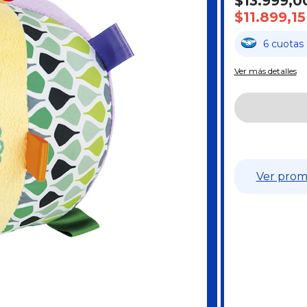
$13.999,0
$11.899,15
6
cuotas
Ver más detalles
Ver prom