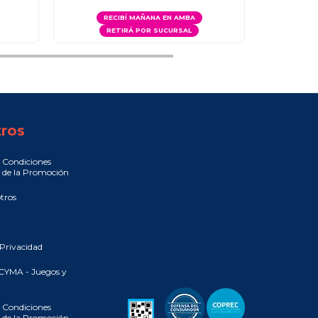
RECIBÍ MAÑANA EN AMBA
RETIRÁ POR SUCURSAL
RE
R
ros
 Condiciones
 de la Promoción
tros
 Privacidad
CYMA - Juegos y
 Condiciones
 de la Promoción