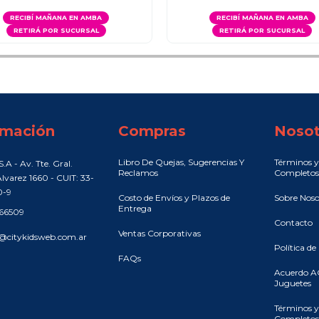
RECIBÍ MAÑANA EN AMBA
RECIBÍ MAÑANA EN AMBA
RETIRÁ POR SUCURSAL
RETIRÁ POR SUCURSAL
rmación
Compras
Nosot
Libro De Quejas, Sugerencias Y
Términos y
.A - Av. Tte. Gral.
Reclamos
Completos
lvarez 1660 - CUIT: 33-
0-9
Costo de Envíos y Plazos de
Sobre Noso
Entrega
466509
Contacto
Ventas Corporativas
@citykidsweb.com.ar
Política de
FAQs
Acuerdo A
Juguetes
Términos y
Completos