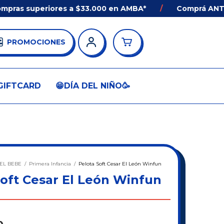
s superiores a $33.000 en AMBA*
/
Comprá ANTES de 
PROMOCIONES
GIFTCARD
😁DÍA DEL NIÑO🥳
EL BEBE
/
Primera Infancia
/
Pelota Soft Cesar El León Winfun
Soft Cesar El León Winfun