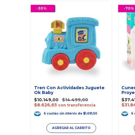
-
30
%
-
70
%
e
Tren Con Actividades Juguete
Cuner
Ok Baby
Proye
00
$10.149,00
$14.499,00
$37.4
$8.626,65
$31.8
ncia
con transferencia
.749,83
6
cuotas
sin interés
de
$1.691,50
6