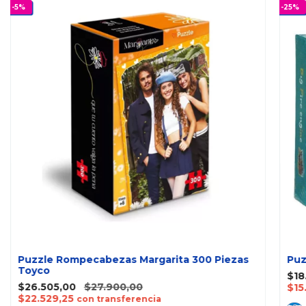
-
5
%
-
25
%
Puzzle Rompecabezas Margarita 300 Piezas
Puz
Toyco
$18
$26.505,00
$27.900,00
$15
$22.529,25
con transferencia