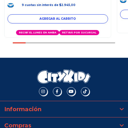
9
cuotas
sin interés
de
$2.945,00
RECIBÍ EL LUNES EN AMBA
RETIRÁ POR SUCURSAL
Información
Compras