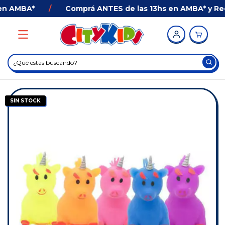
n AMBA*
/
Comprá ANTES de las 13hs en AMBA* y Recib
SIN STOCK