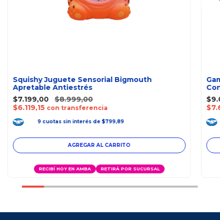
Squishy Juguete Sensorial Bigmouth
Gam
Apretable Antiestrés
Con
$7.199,00
$8.999,00
$9.
$6.119,15
$7.
con transferencia
9
cuotas
sin interés
de
$799,89
RECIBÍ HOY EN AMBA
RETIRÁ POR SUCURSAL