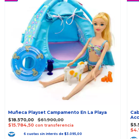
Muñeca Playset Campamento En La Playa
Cab
Acc
$18.570,00
$61.900,00
$5.
$15.784,50
con transferencia
$4.
6
cuotas
sin interés
de
$3.095,00