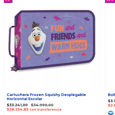
Cartuchera Frozen Squishy Desplegable
Bol
Horizontal Escolar
$3.
$33.241,00
$34.990,00
$2.
$28.254,85
con transferencia