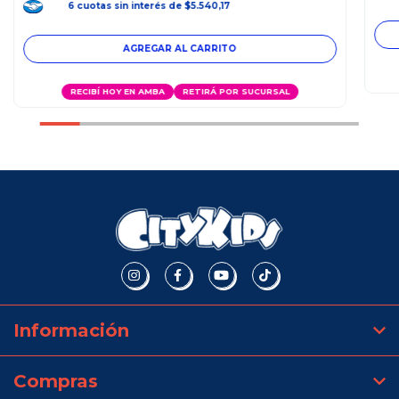
6
cuotas
sin interés
de
$5.540,17
RECIBÍ HOY EN AMBA
RETIRÁ POR SUCURSAL
Información
Compras