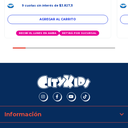
9
cuotas
sin interés
de
$3.827,11
RECIBÍ EL LUNES EN AMBA
RETIRÁ POR SUCURSAL
Información