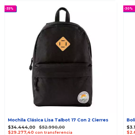
-
35
%
-
30
%
Mochila Clásica Lisa Talbot 17 Con 2 Cierres
Bol
$34.444,00
$52.990,00
$3.
$29.277,40
$2.
con transferencia