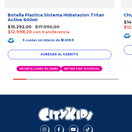
Botella Plastica Sistema Hidratacion Tritan
Chu
Active 600ml
$14
$15.292,00
$17.990,00
$12
$12.998,20
con transferencia
9
cuotas
sin interés
de
$1.699,11
RECIBÍ EL LUNES EN AMBA
RETIRÁ POR SUCURSAL