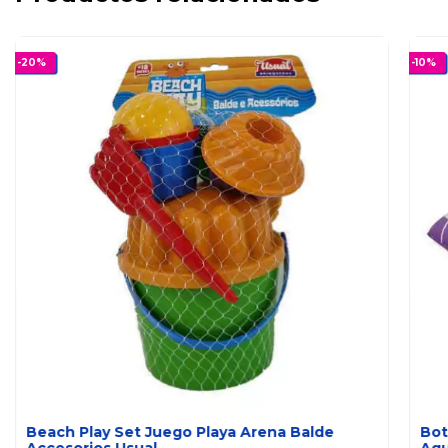
-
20
%
-
10
%
Beach Play Set Juego Playa Arena Balde
Bot