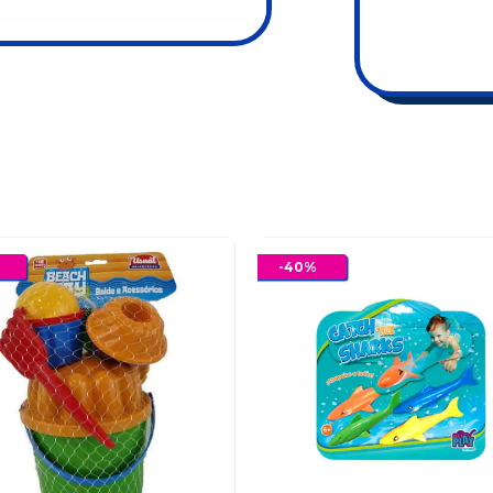
-
40
%