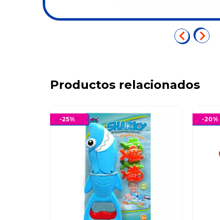
Productos relacionados
-
25
%
-
20
%