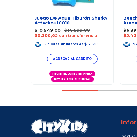
stway
Juego De Agua Tiburón Sharky
Beach
Attackout0010
Arena
0
$10.949,00
$14.599,00
$6.39
$9.306,65
$5.43
encia
con transferencia
.466,33
9
cuotas
sin interés
de
$1.216,56
9
MBA
RECIBÍ EL LUNES EN AMBA
AL
RETIRÁ POR SUCURSAL
Info
ISAKITO S