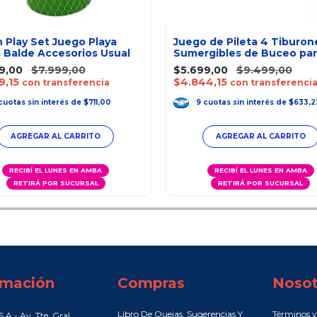
 Play Set Juego Playa
Juego de Pileta 4 Tiburon
 Balde Accesorios Usual
Sumergibles de Buceo par
Buscar
9,00
$7.999,00
$5.699,00
$9.499,00
9,15
$4.844,15
con transferencia
con transferenci
cuotas
sin interés
de
$711,00
9
cuotas
sin interés
de
$633,2
RECIBÍ EL LUNES EN AMBA
RECIBÍ EL LUNES EN AMBA
RETIRÁ POR SUCURSAL
RETIRÁ POR SUCURSAL
rmación
Compras
Nosot
Libro De Quejas, Sugerencias Y
Términos y
.A - Av. Tte. Gral.