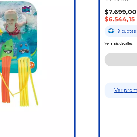
SKU:
IKOUT0006
$7.699,00
$6.544,15
9
cuotas
Ver más detalles
Ver prom