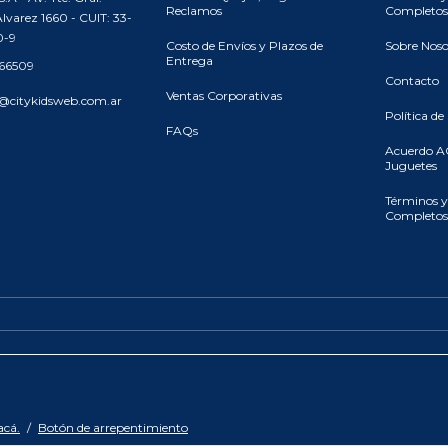
Reclamos
Completos
lvarez 1660 - CUIT: 33-
0-9
Costo de Envíos y Plazos de
Sobre Noso
Entrega
466509
Contacto
Ventas Corporativas
@citykidsweb.com.ar
Política de
FAQs
Acuerdo A
Juguetes
Términos y
Completos
acá.
/
Botón de arrepentimiento