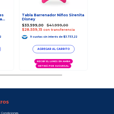
es
Tabla Barrenador Niños Sirenita
a
Disney
Súper Pi
$33.599,00
$41.999,00
Mochila
$28.559,15
a
con transferencia
$11.990,0
$10.191,5
2
9
cuotas
sin interés
de
$3.733,22
9
cuot
AGREGAR AL CARRITO
A
RECIBÍ EL LUNES EN AMBA
RETIRÁ POR SUCURSAL
RE
R
ros
 Condiciones