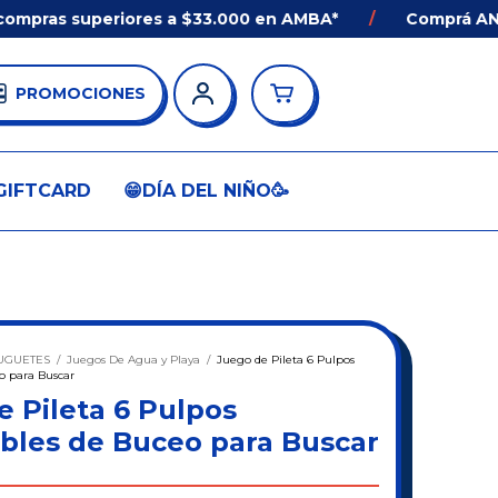
ras superiores a $33.000 en AMBA*
/
Comprá ANTES d
PROMOCIONES
GIFTCARD
😁DÍA DEL NIÑO🥳
UGUETES
/
Juegos De Agua y Playa
/
Juego de Pileta 6 Pulpos
o para Buscar
 Pileta 6 Pulpos
bles de Buceo para Buscar