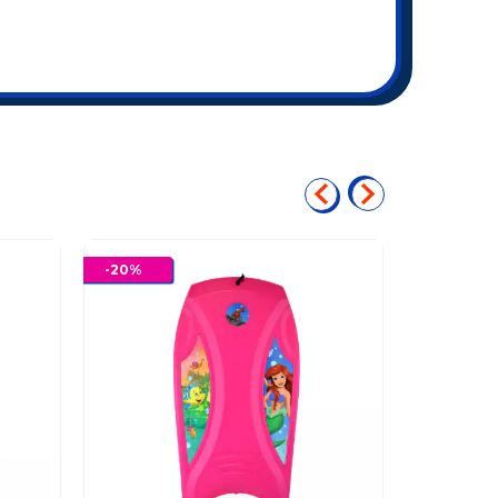
-
20
%