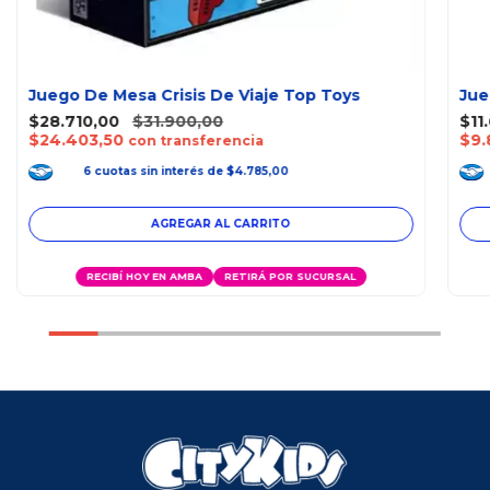
Juego De Mesa Crisis De Viaje Top Toys
Jue
$28.710,00
$31.900,00
$11
$24.403,50
$9.
con transferencia
6
cuotas
sin interés
de
$4.785,00
RECIBÍ HOY EN AMBA
RETIRÁ POR SUCURSAL