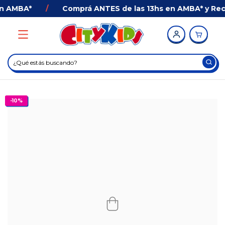
n AMBA*
/
Comprá ANTES de las 13hs en AMBA* y Recib
-
10
%