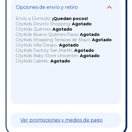
Opciones de envío y retiro
Envío a Domicilo:
¡Quedan pocos!
CityKids Devoto Shopping:
Agotado
CityKids Quilmes:
Agotado
CityKids Nuevo Quilmes Plaza:
Agotado
CityKids Shopping Terrazas de Mayo:
Agotado
CityKids Villa Crespo:
Agotado
CityKids Factory San Martín:
Agotado
CityKids Baby Store Unicenter:
Agotado
CityKids Cabildo:
Agotado
Cambiar CP
Entregas para el CP:
OK
Ver promociones y medios de pago