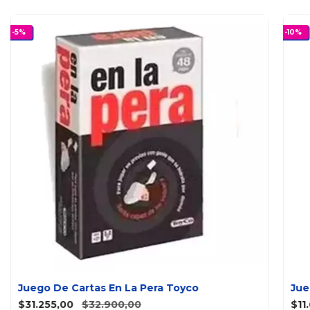
-
5
%
-
10
%
Juego De Cartas En La Pera Toyco
Jue
$31.255,00
$32.900,00
$11