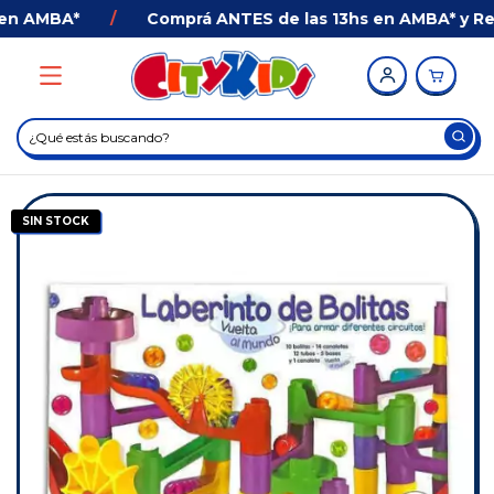
n AMBA*
/
Comprá ANTES de las 13hs en AMBA* y Recib
SIN STOCK