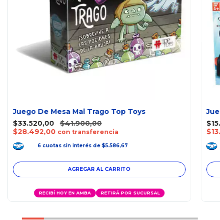
Juego De Mesa Mal Trago Top Toys
Jue
$33.520,00
$41.900,00
$15
$28.492,00
$13
con transferencia
6
cuotas
sin interés
de
$5.586,67
RECIBÍ HOY EN AMBA
RETIRÁ POR SUCURSAL