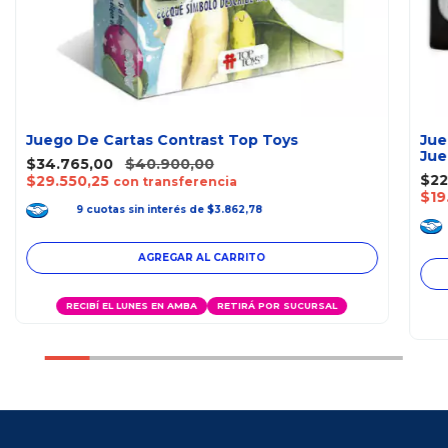
Juego De Cartas Contrast Top Toys
Jue
Jue
$34.765,00
$40.900,00
$22
$29.550,25
con transferencia
$19
9
cuotas
sin interés
de
$3.862,78
RECIBÍ EL LUNES EN AMBA
RETIRÁ POR SUCURSAL