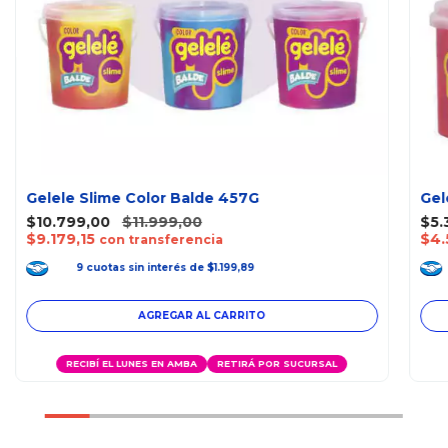
Gelele Slime Color Balde 457G
Gel
$10.799,00
$11.999,00
$5.
$9.179,15
$4.
con transferencia
9
cuotas
sin interés
de
$1.199,89
RECIBÍ EL LUNES EN AMBA
RETIRÁ POR SUCURSAL