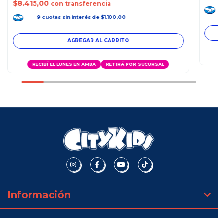
$8.415,00
con transferencia
9
cuotas
sin interés
de
$1.100,00
RECIBÍ EL LUNES EN AMBA
RETIRÁ POR SUCURSAL
Información