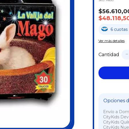
SKU:
H800
$56.610,0
$48.118,5
6
cuotas
Ver más detalles
Cantidad
Opciones de
Envío a Domi
CityKids De
CityKids Qui
CityKids Nue