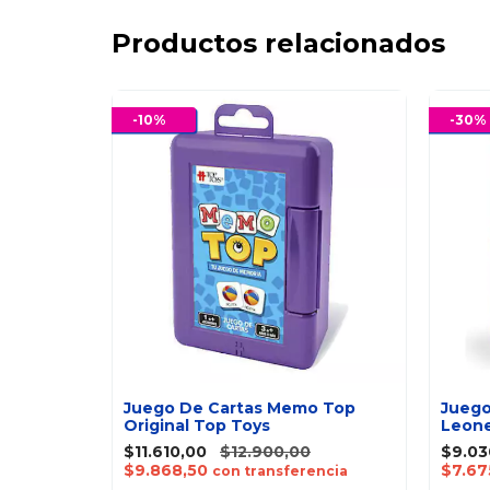
Productos relacionados
-
10
%
-
30
%
 Pera
Juego De Cartas Memo Top
Juego
Original Top Toys
Leone
0
$11.610,00
$12.900,00
$9.03
$9.868,50
$7.67
encia
con transferencia