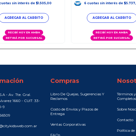
cuotas
sin interés
de
$1.505,00
6
cuotas
sin interés
de
$5.737
RECIBÍ HOY EN AMBA
RECIBÍ HOY EN AMBA
RETIRÁ POR SUCURSAL
RETIRÁ POR SUCURSAL
rmación
Compras
Nosot
Libro De Quejas, Sugerencias Y
Términos y
.A - Av. Tte. Gral.
Reclamos
Completos
lvarez 1660 - CUIT: 33-
0-9
Costo de Envíos y Plazos de
Sobre Noso
Entrega
466509
Contacto
Ventas Corporativas
@citykidsweb.com.ar
Política de
FAQs