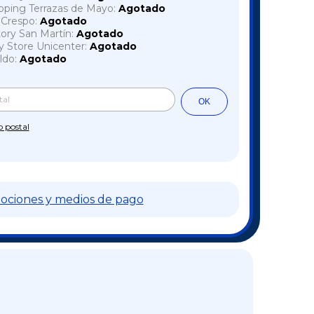
pping Terrazas de Mayo:
Agotado
a Crespo:
Agotado
tory San Martín:
Agotado
y Store Unicenter:
Agotado
ldo:
Agotado
Cambiar CP
l CP:
OK
o postal
ociones y medios de pago