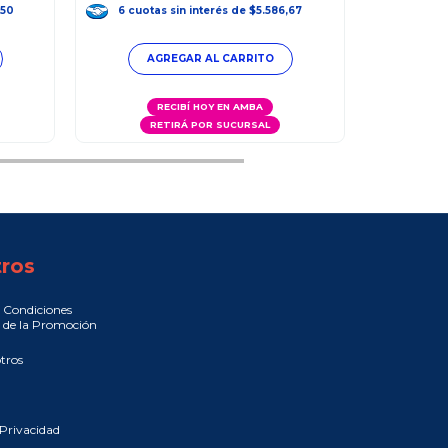
$24.403,
,50
6
cuotas
sin interés
de
$5.586,67
6
cuot
RECIBÍ HOY EN AMBA
RETIRÁ POR SUCURSAL
R
ros
 Condiciones
 de la Promoción
tros
 Privacidad