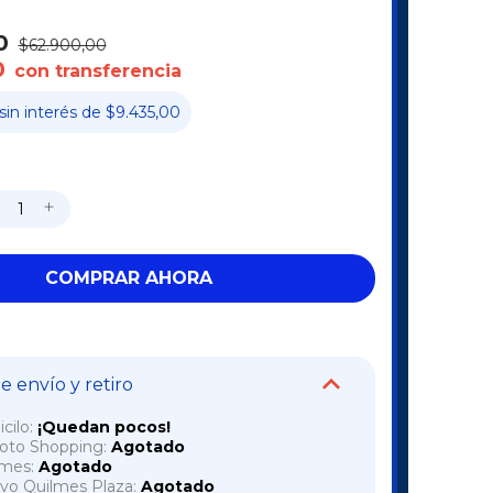
0
$62.900,00
0
con transferencia
sin interés
de
$9.435,00
 envío y retiro
cilo:
¡Quedan pocos!
voto Shopping:
Agotado
lmes:
Agotado
vo Quilmes Plaza:
Agotado