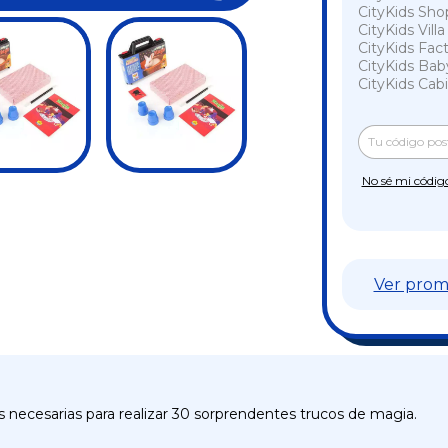
CityKids Sho
CityKids Vill
CityKids Fac
CityKids Bab
CityKids Cabi
Entregas para e
No sé mi códig
Ver prom
s necesarias para realizar 30 sorprendentes trucos de magia.