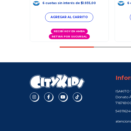
.209,17
6
cuotas
sin interés
de
$1.935,00
6
A
RECIBÍ HOY EN AMBA
AL
RETIRÁ POR SUCURSAL
Info
ISAKITO S
Donato Á
7167690
5491162
atencion