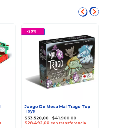
-
20
%
-
10
%
l
Juego De Mesa Mal Trago Top
Toys
Juego De 
$33.520,00
$41.900,00
Top Toys
$28.492,00
a
con transferencia
$28.710,