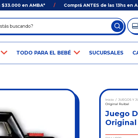
000 en AMBA*
/
Comprá ANTES de las 13hs en AMBA* y 
TODO PARA EL BEBÉ
SUCURSALES
C
Inicio
/
JUEGOS Y J
Original Ruibal
Juego D
Original