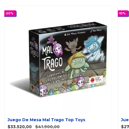
-
20
%
-
10
%
Juego De Mesa Mal Trago Top Toys
Jue
$33.520,00
$41.900,00
$27