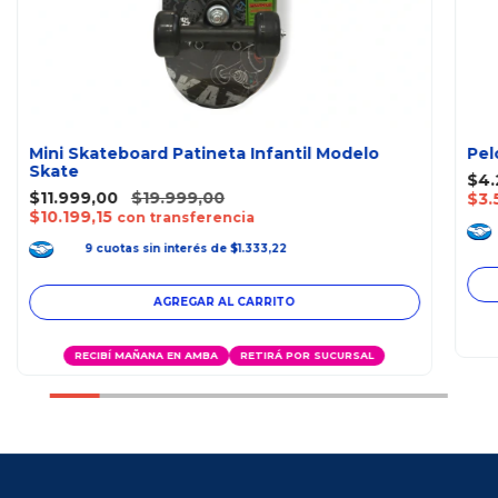
Mini Skateboard Patineta Infantil Modelo
Pel
Skate
$4.
$11.999,00
$19.999,00
$3.
$10.199,15
con transferencia
9
cuotas
sin interés
de
$1.333,22
RECIBÍ MAÑANA EN AMBA
RETIRÁ POR SUCURSAL