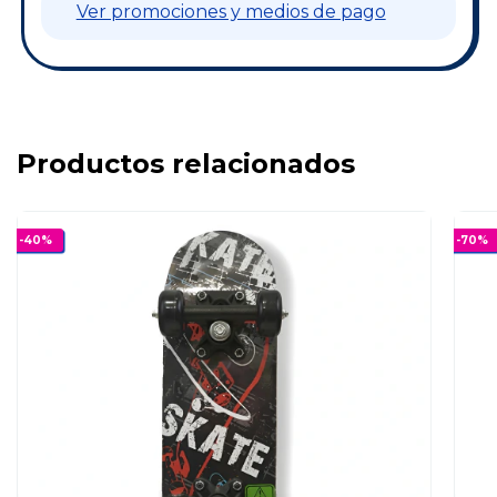
Ver promociones y medios de pago
Productos relacionados
-
40
%
-
70
%