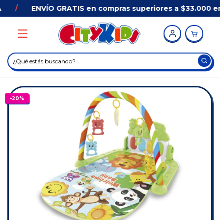
/
ENVÍO GRATIS en compras superiores a $33.000 en 
-
20
%