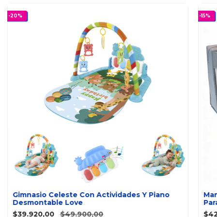
-
20
%
-
15
%
Gimnasio Celeste Con Actividades Y Piano
Man
Desmontable Love
Par
$39.920,00
$49.900,00
$42