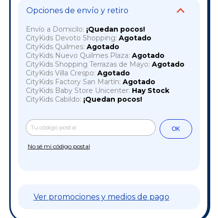
Opciones de envío y retiro
Envío a Domicilo:
¡Quedan pocos!
CityKids Devoto Shopping:
Agotado
CityKids Quilmes:
Agotado
CityKids Nuevo Quilmes Plaza:
Agotado
CityKids Shopping Terrazas de Mayo:
Agotado
CityKids Villa Crespo:
Agotado
CityKids Factory San Martín:
Agotado
CityKids Baby Store Unicenter:
Hay Stock
CityKids Cabildo:
¡Quedan pocos!
Cambiar CP
Entregas para el CP:
OK
No sé mi código postal
Ver promociones y medios de pago