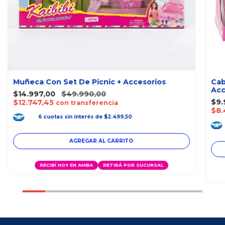
Muñeca Con Set De Picnic + Accesorios
Cab
Acc
$14.997,00
$49.990,00
$9.
$12.747,45
con transferencia
$8.
6
cuotas
sin interés
de
$2.499,50
RECIBÍ HOY EN AMBA
RETIRÁ POR SUCURSAL