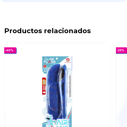
Productos relacionados
-
40
%
-
25
%