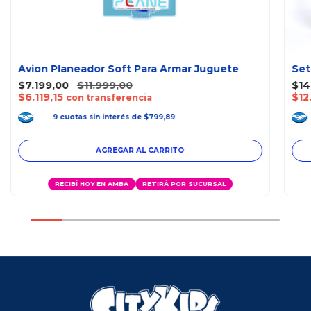
Avion Planeador Soft Para Armar Juguete
Set
$7.199,00
$11.999,00
$14
$6.119,15
$12
con transferencia
9
cuotas
sin interés
de
$799,89
RECIBÍ HOY EN AMBA
RETIRÁ POR SUCURSAL