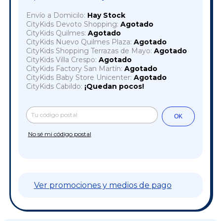
Envío a Domicilo:
Hay Stock
CityKids Devoto Shopping:
Agotado
CityKids Quilmes:
Agotado
CityKids Nuevo Quilmes Plaza:
Agotado
CityKids Shopping Terrazas de Mayo:
Agotado
CityKids Villa Crespo:
Agotado
CityKids Factory San Martín:
Agotado
CityKids Baby Store Unicenter:
Agotado
CityKids Cabildo:
¡Quedan pocos!
Cambiar CP
Entregas para el CP:
OK
No sé mi código postal
Ver promociones y medios de pago