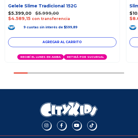
Gelele Slime Tradicional 152G
Sli
$5.399,00
$5.999,00
$10
$4.589,15
$8.
con transferencia
9
cuotas
sin interés
de
$599,89
RECIBÍ EL LUNES EN AMBA
RETIRÁ POR SUCURSAL