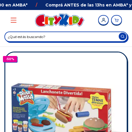
 en AMBA*
/
Comprá ANTES de las 13hs en AMBA* y Re
-
50
%